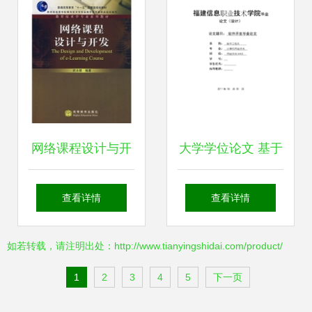
引领网络技术新高
第一名实至名归
峰
网络课程设计与开
大学学位论文 基于
发 教育技术学专业
软件开发的计算机
查看详情
查看详情
的新视角与实践指
网络技术专业实践
如若转载，请注明出处：http://www.tianyingshidai.com/product/
南
与应用
1
2
3
4
5
下一页