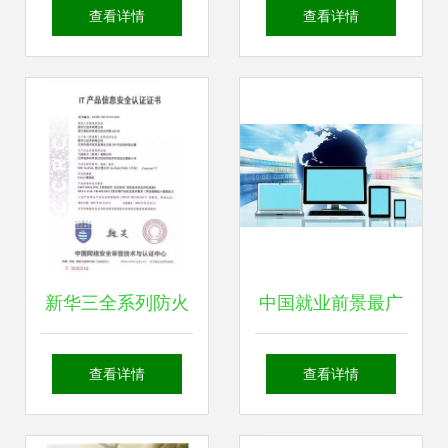
京三川世纪技术，
完成量子密钥分发
查看详情
查看详情
赋能网络技术开发
与加密手机融合应
新篇章
用测试，引领网络
安全新时代
新华三全系列防火
中国就业前景最广
墙荣获国内首家
阔的五大工学类专
查看详情
查看详情
EAL4增强级认证，
业 软件工程上榜，